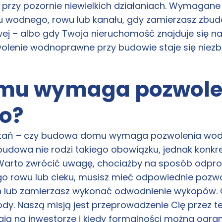
i przy pozornie niewielkich działaniach. Wymagane
wodnego, rowu lub kanału, gdy zamierzasz zbud
wej – albo gdy Twoja nieruchomość znajduje się n
wolenie wodnoprawne przy budowie staje się nie
mu wymaga pozwole
o?
pytań – czy budowa domu wymaga pozwolenia wo
budowa nie rodzi takiego obowiązku, jednak konkr
. Warto zwrócić uwagę, chociażby na sposób odpr
go rowu lub cieku, musisz mieć odpowiednie pozwo
 lub zamierzasz wykonać odwodnienie wykopów. C
ody. Naszą misją jest przeprowadzenie Cię przez 
ają na inwestorze i kiedy formalności można ogran