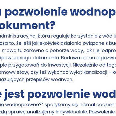
 pozwolenie wodnop
 dokument?
inistracyjna, która reguluje korzystanie z wód lu
za to, że jeśli jakiekolwiek działania związane z
mowa tu zarówno o poborze wody, jak i jej odprow
 odpowiedniego dokumentu. Budowa domu a pozwo
tapie przygotowań do inwestycji. Niezależnie od t
owy staw, czy też wykonać wylot kanalizacji – 
wiązujących przepisów wodnych.
e jest pozwolenie w
nie wodnoprawne?” spotykamy się niemal codzienn
ażdą sprawę analizujemy indywidualnie. Pozwolen