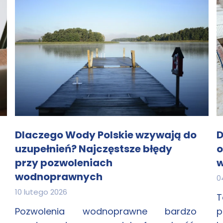
Dlaczego Wody Polskie wzywają do
D
uzupełnień? Najczęstsze błędy
o
przy pozwoleniach
w
wodnoprawnych
0
10 lutego 2026
T
Pozwolenia wodnoprawne bardzo
p