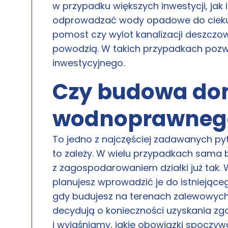
w przypadku większych inwestycji, jak 
odprowadzać wody opadowe do cieku 
pomost czy wylot kanalizacji deszczo
powodzią. W takich przypadkach poz
inwestycyjnego.
Czy budowa do
wodnoprawneg
To jedno z najczęściej zadawanych 
to zależy. W wielu przypadkach sama 
z zagospodarowaniem działki już tak
planujesz wprowadzić je do istniejące
gdy budujesz na terenach zalewowych
decydują o konieczności uzyskania zg
i wyjaśniamy, jakie obowiązki spoczyw