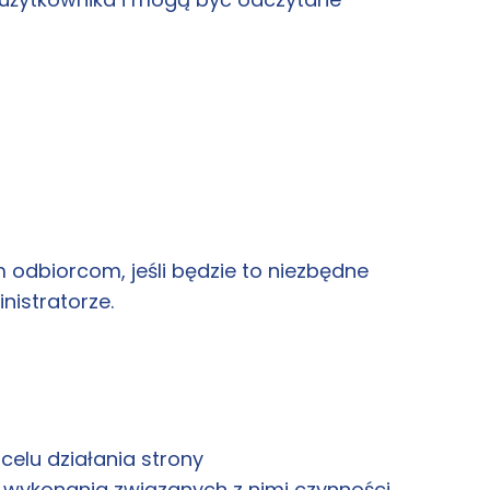
dbiorcom, jeśli będzie to niezbędne
istratorze.
celu działania strony
o wykonania związanych z nimi czynności