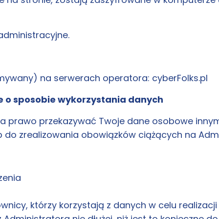
dministracyjne.
ymywany) na serwerach operatora: cyberFolks.pl
e o sposobie wykorzystania danych
ma prawo przekazywać Twoje dane osobowe innym o
 do zrealizowania obowiązków ciążących na Admin
zenia
icy, którzy korzystają z danych w celu realizacji 
ministratora nie dłużej, niż jest to konieczne d