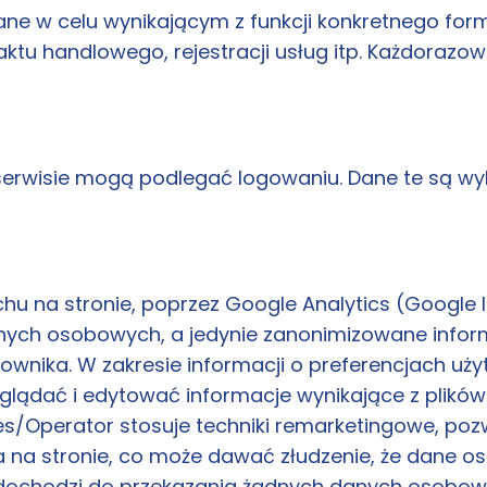
e w celu wynikającym z funkcji konkretnego form
ktu handlowego, rejestracji usług itp. Każdorazow
erwisie mogą podlegać logowaniu. Dane te są wy
chu na stronie, poprzez Google Analytics (Google I
danych osobowych, a jedynie zanonimizowane infor
wnika. W zakresie informacji o preferencjach uż
lądać i edytować informacje wynikające z plików
s/Operator stosuje techniki remarketingowe, po
 na stronie, co może dawać złudzenie, że dane 
ie dochodzi do przekazania żadnych danych osob