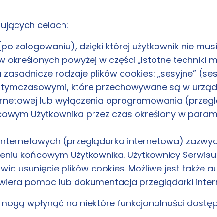
pujących celach:
(po zalogowaniu), dzięki której użytkownik nie mu
ów określonych powyżej w części „Istotne techniki 
sadnicze rodzaje plików cookies: „sesyjne” (sessi
ami tymczasowymi, które przechowywane są w urz
netowej lub wyłączenia oprogramowania (przeglądar
wym Użytkownika przez czas określony w paramet
internetowych (przeglądarka internetowa) zazwy
zeniu końcowym Użytkownika. Użytkownicy Serwi
iwia usunięcie plików cookies. Możliwe jest także
wiera pomoc lub dokumentacja przeglądarki inter
mogą wpłynąć na niektóre funkcjonalności dostęp