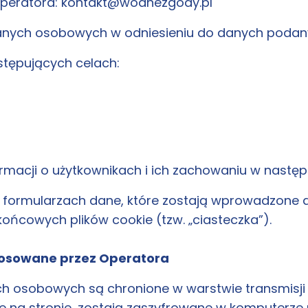
operatora:
kontakt@wodnezgody.pl
anych osobowych w odniesieniu do danych podany
tępujących celach:
formacji o użytkownikach i ich zachowaniu w nastę
formularzach dane, które zostają wprowadzone 
ońcowych plików cookie (tzw. „ciasteczka”).
tosowane przez Operatora
 osobowych są chronione w warstwie transmisji (c
na stronie, zostają zaszyfrowane w komputerze 