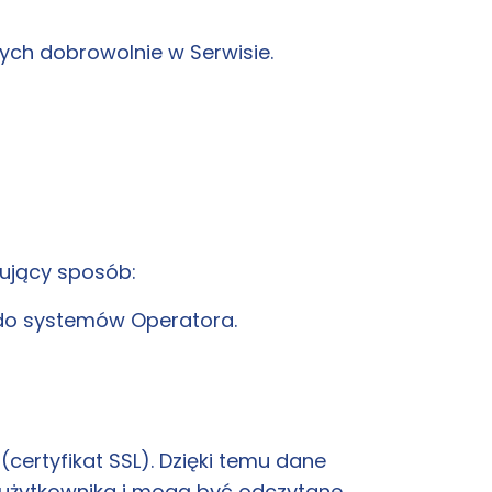
ch dobrowolnie w Serwisie.
pujący sposób:
do systemów Operatora.
ertyfikat SSL). Dzięki temu dane
użytkownika i mogą być odczytane